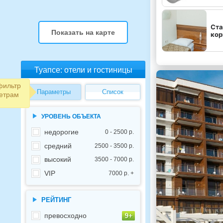
Ста
Показать на карте
кор
Туапсе: отели и гостиницы
фильтр
Параметры
Список
етрам
УРОВЕНЬ ОБЪЕКТА
недорогие
0 - 2500 р.
средний
2500 - 3500 р.
высокий
3500 - 7000 р.
VIP
7000 р. +
РЕЙТИНГ
превосходно