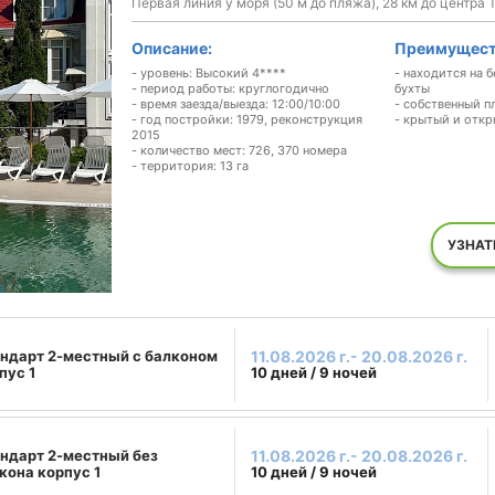
Первая линия у моря (50 м до пляжа), 28 км до центра 
Описание:
Преимущест
- уровень: Высокий 4****
- находится на 
- период работы: круглогодично
бухты
- время заезда/выезда: 12:00/10:00
- собственный п
- год постройки: 1979, реконструкция
- крытый и отк
2015
- количество мест: 726, 370 номера
- территория: 13 га
УЗНАТ
ндарт 2-местный с балконом
11.08.2026 г.- 20.08.2026 г.
пус 1
10 дней / 9 ночей
ндарт 2-местный без
11.08.2026 г.- 20.08.2026 г.
кона корпус 1
10 дней / 9 ночей