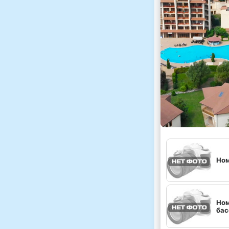
Но
Ном
бас