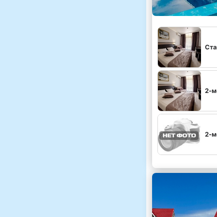
Ста
2-м
2-м