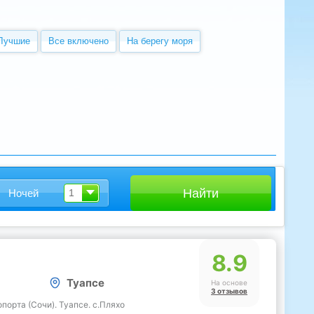
Лучшие
Все включено
На берегу моря
Ночей
1
8.9
Туапсе
На основе
3 отзывов
опорта (Сочи). Туапсе. с.Пляхо