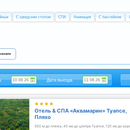
йные
С шведскии столом
СПА
Анимация
С бассейном
 начале
а
Дата выезда
Отель & СПА «Аквамарин» Туапсе,
Пляхо
500 м до пляжа, 40 км до центра Туапсе, 120 км до аэр