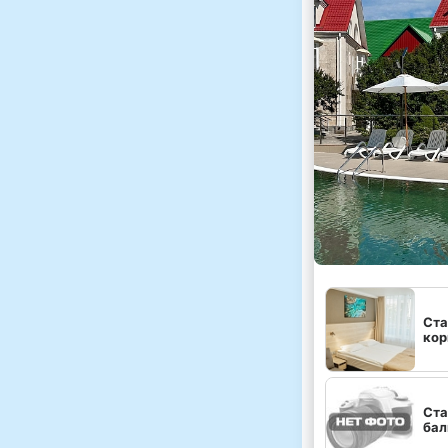
Ста
кор
Ста
бал