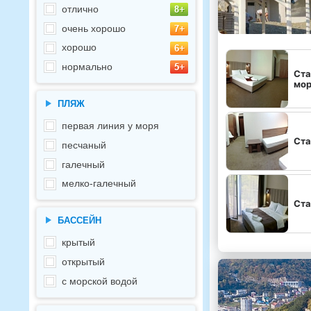
отлично
очень хорошо
хорошо
нормально
Ста
мо
ПЛЯЖ
первая линия у моря
Ста
песчаный
галечный
мелко-галечный
Ста
БАССЕЙН
крытый
открытый
с морской водой