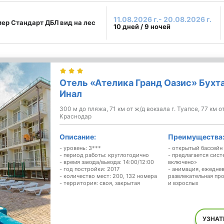
11.08.2026 г.- 20.08.2026 г.
ер Стандарт ДБЛ вид на лес
10 дней / 9 ночей
Отель «Ателика Гранд Оазис» Бухт
Инал
300 м до пляжа, 71 км от ж/д вокзала г. Туапсе, 77 км о
Краснодар
Описание:
Преимущества
- уровень: 3***
- открытый бассейн
- период работы: круглогодично
- предлагается сист
- время заезда/выезда: 14:00/12:00
включено»
- год постройки: 2017
- анимация, ежедне
- количество мест: 200, 132 номера
развлекательная пр
- территория: своя, закрытая
и взрослых
УЗНАТ