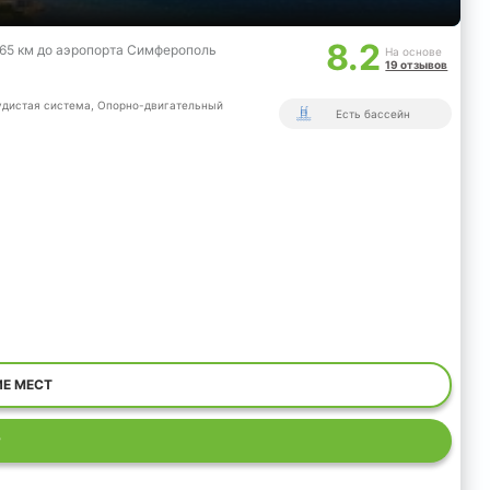
8.2
, 65 км до аэропорта Симферополь
На основе
19 отзывов
дистая система,
Опорно-двигательный
Есть бассейн
ИЕ МЕСТ
Р