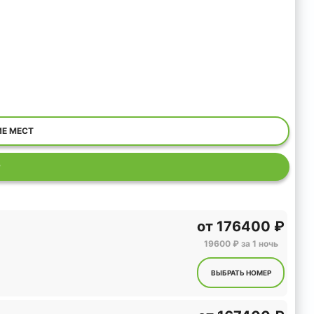
ИЕ МЕСТ
Р
от
176400 ₽
19600 ₽ за 1 ночь
ВЫБРАТЬ НОМЕР