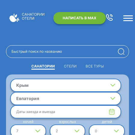
НАПИСАТЬ В MAX
САНАТОРИИ
ОТЕЛИ
ВСЕ ТУРЫ
Крым
Евпатория
Даты заезда и выезда
ночей
взрослых
детей
7
2
0