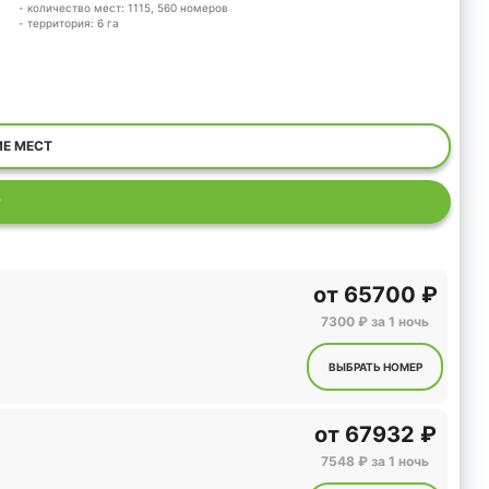
- количество мест: 1115, 560 номеров
- территория: 6 га
ИЕ МЕСТ
Р
от
65700 ₽
7300 ₽ за 1 ночь
ВЫБРАТЬ НОМЕР
от
67932 ₽
7548 ₽ за 1 ночь