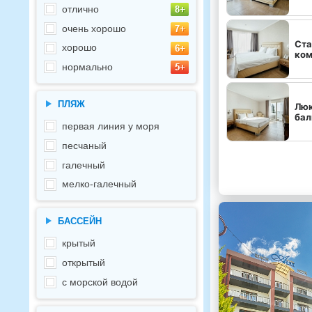
отлично
очень хорошо
Ста
хорошо
ком
нормально
ПЛЯЖ
Люк
бал
первая линия у моря
песчаный
галечный
мелко-галечный
БАССЕЙН
крытый
открытый
с морской водой