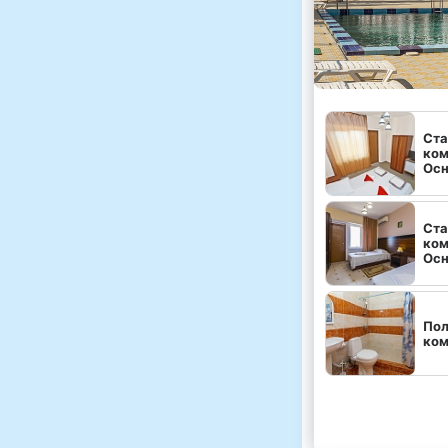
Ста
ком
Осн
Ста
ком
Осн
Пол
ко