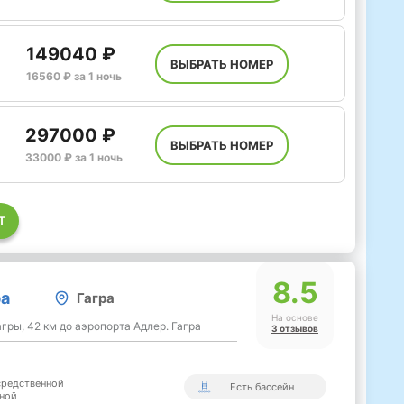
149040 ₽
ВЫБРАТЬ НОМЕР
16560 ₽ за 1 ночь
297000 ₽
ВЫБРАТЬ НОМЕР
33000 ₽ за 1 ночь
Т
8.5
ра
Гагра
На основе
агры, 42 км до аэропорта Адлер. Гагра
3 отзывов
средственной
Есть бассейн
жной