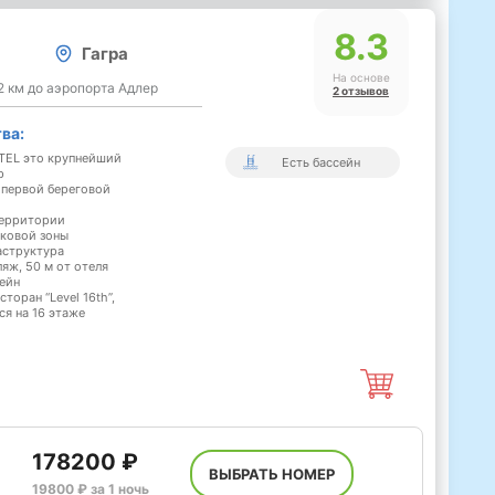
8.3
Гагра
На основе
42 км до аэропорта Адлер
2 отзывов
ва:
TEL это крупнейший
Есть бассейн
р
 первой береговой
территории
рковой зоны
аструктура
ляж, 50 м от отеля
ейн
торан “Level 16th”,
я на 16 этаже
178200 ₽
ВЫБРАТЬ НОМЕР
19800 ₽ за 1 ночь