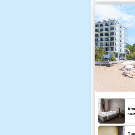
Апа
ком
Пол