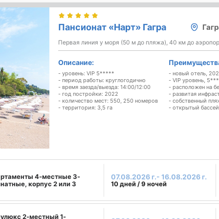
Пансионат «Нарт» Гагра
Гагр
Первая линия у моря (50 м до пляжа), 40 км до аэропо
Описание:
Преимуществ
- уровень: VIP 5*****
- новый отель, 20
- период работы: круглогодично
- VIP уровень, 5**
- время заезда/выезда: 14:00/12:00
- расположен на б
- год постройки: 2022
- развитая инфрас
- количество мест: 550, 250 номеров
- собственный пля
- территория: 3,5 га
- открытый бассей
ртаменты 4-местные 3-
07.08.2026 г.- 16.08.2026 г.
натные, корпус 2 или 3
10 дней / 9 ночей
улюкс 2-местный 1-