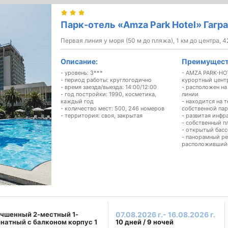
Парк-отель «Amza Park Hotel» Гагра
Первая линия у моря (50 м до пляжа), 1 км до центра, 
Описание:
Преимущест
- уровень: 3***
- AMZA PARK-HO
- период работы: круглогодично
курортный цент
- время заезда/выезда: 14:00/12:00
- расположен на
- год постройки: 1990, косметика,
линии
каждый год
- находится на 
- количество мест: 500, 246 номеров
собственной па
- территория: своя, закрытая
- развитая инфр
- собственный п
- открытый басс
- панорамный рес
расположившийс
чшенный 2-местный 1-
07.08.2026 г.- 16.08.2026 г.
натный с балконом корпус 1
10 дней / 9 ночей