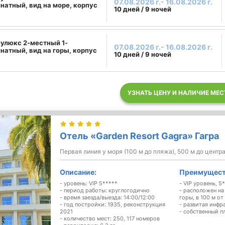
07.08.2026 г.- 16.08.2026 г.
натный, вид на море, корпус
10 дней / 9 ночей
улюкс 2-местный 1-
07.08.2026 г.- 16.08.2026 г.
натный, вид на горы, корпус
10 дней / 9 ночей
УЗНАТЬ ЦЕНУ И НАЛИЧИЕ МЕС
Отель «Garden Resort Gagra» Гагра
Первая линия у моря (100 м до пляжа), 500 м до центр
Описание:
Преимущест
- уровень: VIP 5*****
- VIP уровень, 5
- период работы: круглогодично
- расположен на
- время заезда/выезда: 14:00/12:00
горы, в 100 м от
- год постройки: 1935, реконструкция
- развитая инфр
2021
- собственный п
- количество мест: 250, 117 номеров