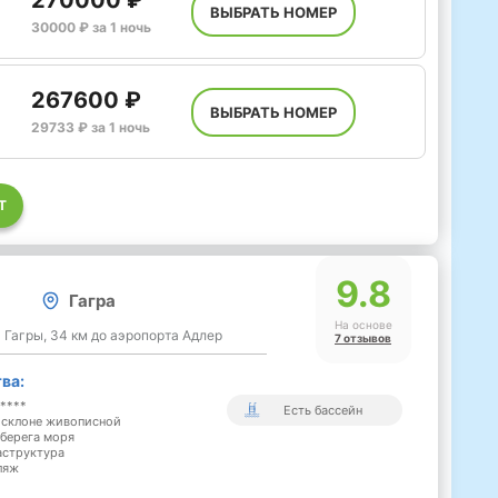
ВЫБРАТЬ НОМЕР
30000 ₽ за 1 ночь
267600 ₽
ВЫБРАТЬ НОМЕР
29733 ₽ за 1 ночь
Т
9.8
Гагра
На основе
а Гагры, 34 км до аэропорта Адлер
7 отзывов
ва:
*****
Есть бассейн
 склоне живописной
 берега моря
аструктура
ляж