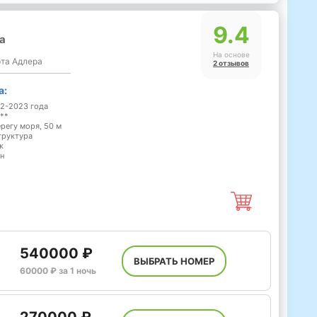
9.4
а
На основе
рта Адлера
2 отзывов
а:
22-2023 года
***
ерегу моря, 50 м
труктура
ж
н
540000 ₽
ВЫБРАТЬ НОМЕР
60000 ₽ за 1 ночь
270000 ₽