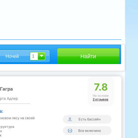
Ночей
1
7.8
Гагра
На основе
орта Адлер
2 отзывов
а:
сновом лесу на своей
Есть бассейн
труктура
Все включено
н
ж