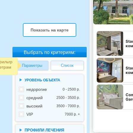
Показать на карте
Sta
ком
Выбрать по критериям:
фильтр
Параметры
Список
етрам
Sta
ком
УРОВЕНЬ ОБЪЕКТА
недорогие
0 - 2500 р.
Com
средний
2500 - 3500 р.
Gar
высокий
3500 - 7000 р.
VIP
7000 р. +
ПРОФИЛИ ЛЕЧЕНИЯ