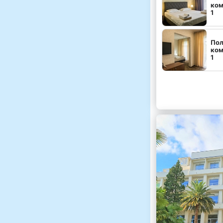
ком
1
Пол
ком
1