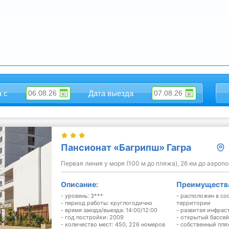
а с
Дата выезда
Пансионат «Багрипш» Гагра
Первая линия у моря (100 м до пляжа), 26 км до аэроп
Описание:
Преимуществ
- уровень: 3***
- расположен в со
- период работы: круглогодично
территории
- время заезда/выезда: 14:00/12:00
- развитая инфрас
- год постройки: 2009
- открытый бассей
- количество мест: 450, 226 номеров
- собственный пля