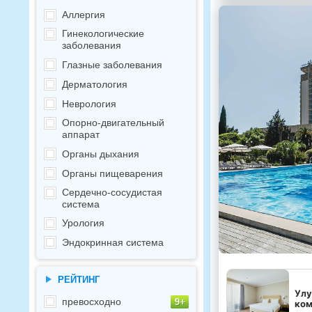
Аллергия
Гинекологические
заболевания
Глазные заболевания
Дерматология
Неврология
Опорно-двигательный
аппарат
Органы дыхания
Органы пищеварения
Сердечно-сосудистая
система
Урология
Эндокринная система
РЕЙТИНГ
Улу
превосходно
ком